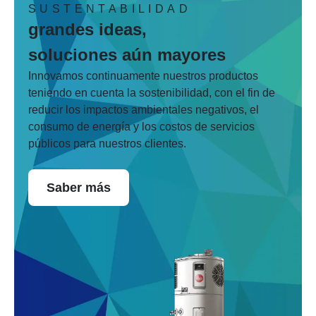
SUSTENTABILIDAD
grandes ideas,
soluciones aún mayores
Innovamos continuamente nuestros productos
teniendo en cuenta la sostenibilidad, con el fin de
reducir los impactos ambientales negativos, el
consumo de energía y los costos de servicios
públicos para nuestros clientes.
Saber más